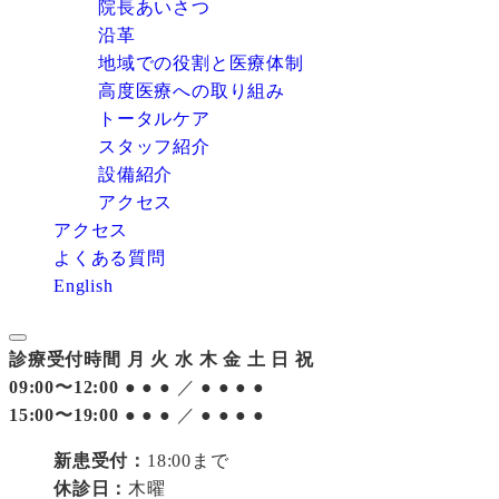
院長あいさつ
沿革
地域での役割と医療体制
高度医療への取り組み
トータルケア
スタッフ紹介
設備紹介
アクセス
アクセス
よくある質問
English
診療受付時間
月
火
水
木
金
土
日
祝
09:00〜12:00
●
●
●
／
●
●
●
●
15:00〜19:00
●
●
●
／
●
●
●
●
新患受付：
18:00まで
休診日：
木曜