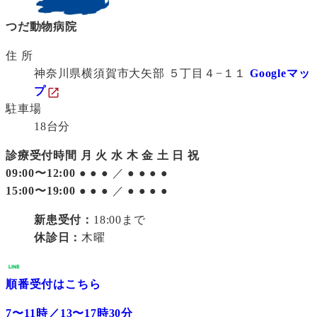
つだ動物病院
住 所
神奈川県横須賀市大矢部 ５丁目４−１１
Googleマッ
プ
駐車場
18台分
診療受付時間
月
火
水
木
金
土
日
祝
09:00〜12:00
●
●
●
／
●
●
●
●
15:00〜19:00
●
●
●
／
●
●
●
●
新患受付：
18:00まで
休診日：
木曜
順番受付はこちら
7〜11時／13〜17時30分