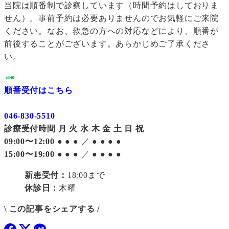
当院は順番制で診察しています（時間予約はしておりま
せん）。事前予約は必要ありませんのでお気軽にご来院
ください。なお、救急の方への対応などにより、順番が
前後することがございます。あらかじめご了承くださ
い。
順番受付はこちら
046-830-5510
診療受付時間
月
火
水
木
金
土
日
祝
09:00〜12:00
●
●
●
／
●
●
●
●
15:00〜19:00
●
●
●
／
●
●
●
●
新患受付：
18:00まで
休診日：
木曜
\ この記事をシェアする /