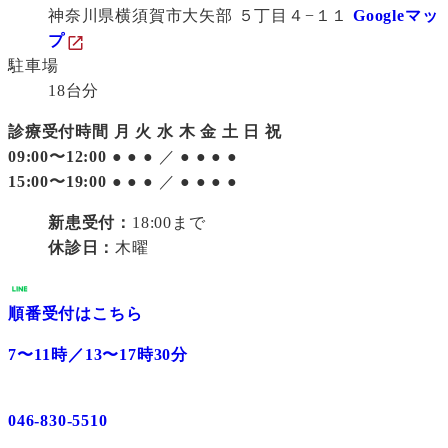
神奈川県横須賀市大矢部 ５丁目４−１１
Googleマッ
プ
駐車場
18台分
診療受付時間
月
火
水
木
金
土
日
祝
09:00〜12:00
●
●
●
／
●
●
●
●
15:00〜19:00
●
●
●
／
●
●
●
●
新患受付：
18:00まで
休診日：
木曜
順番受付はこちら
7〜11時／13〜17時30分
046-830-5510