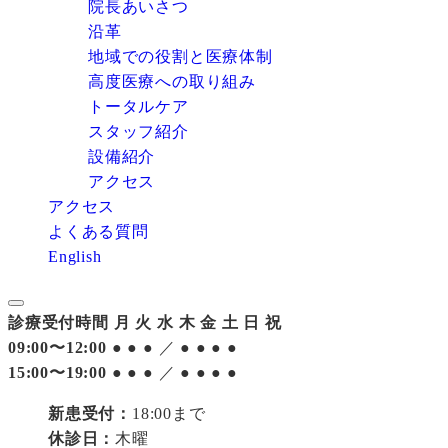
院長あいさつ
沿革
地域での役割と医療体制
高度医療への取り組み
トータルケア
スタッフ紹介
設備紹介
アクセス
アクセス
よくある質問
English
診療受付時間
月
火
水
木
金
土
日
祝
09:00〜12:00
●
●
●
／
●
●
●
●
15:00〜19:00
●
●
●
／
●
●
●
●
新患受付：
18:00まで
休診日：
木曜