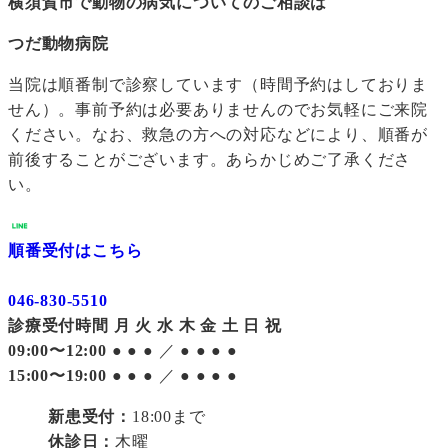
横須賀市で動物の病気についてのご相談は
つだ動物病院
当院は順番制で診察しています（時間予約はしておりま
せん）。事前予約は必要ありませんのでお気軽にご来院
ください。なお、救急の方への対応などにより、順番が
前後することがございます。あらかじめご了承くださ
い。
順番受付はこちら
046-830-5510
診療受付時間
月
火
水
木
金
土
日
祝
09:00〜12:00
●
●
●
／
●
●
●
●
15:00〜19:00
●
●
●
／
●
●
●
●
新患受付：
18:00まで
休診日：
木曜