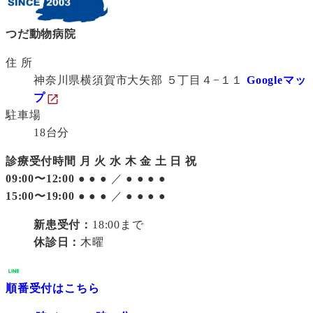
つだ動物病院
住 所
神奈川県横須賀市大矢部 ５丁目４−１１
Googleマッ
プ
駐車場
18台分
診療受付時間
月
火
水
木
金
土
日
祝
09:00〜12:00
●
●
●
／
●
●
●
●
15:00〜19:00
●
●
●
／
●
●
●
●
新患受付：
18:00まで
休診日：
木曜
順番受付はこちら