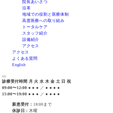
院長あいさつ
沿革
地域での役割と医療体制
高度医療への取り組み
トータルケア
スタッフ紹介
設備紹介
アクセス
アクセス
よくある質問
English
診療受付時間
月
火
水
木
金
土
日
祝
09:00〜12:00
●
●
●
／
●
●
●
●
15:00〜19:00
●
●
●
／
●
●
●
●
新患受付：
18:00まで
休診日：
木曜