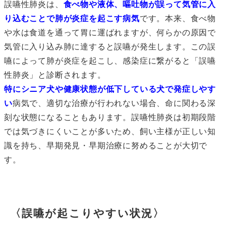
誤嚥性肺炎は、
食べ物や液体、嘔吐物が誤って気管に入
り込むことで肺が炎症を起こす病気
です。本来、食べ物
や水は食道を通って胃に運ばれますが、何らかの原因で
気管に入り込み肺に達すると誤嚥が発生します。この誤
嚥によって肺が炎症を起こし、感染症に繋がると「誤嚥
性肺炎」と診断されます。
特にシニア犬や健康状態が低下している犬で発症しやす
い
病気で、適切な治療が行われない場合、命に関わる深
刻な状態になることもあります。誤嚥性肺炎は初期段階
では気づきにくいことが多いため、飼い主様が正しい知
識を持ち、早期発見・早期治療に努めることが大切で
す。
〈誤嚥が起こりやすい状況〉