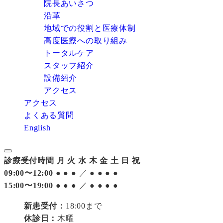
院長あいさつ
沿革
地域での役割と医療体制
高度医療への取り組み
トータルケア
スタッフ紹介
設備紹介
アクセス
アクセス
よくある質問
English
診療受付時間
月
火
水
木
金
土
日
祝
09:00〜12:00
●
●
●
／
●
●
●
●
15:00〜19:00
●
●
●
／
●
●
●
●
新患受付：
18:00まで
休診日：
木曜