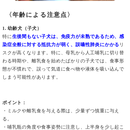
〈年齢による注意点〉
1. 幼齢犬（子犬）
特に
生後間もない子犬は、免疫力が未熟であるため、感
染症全般に対する抵抗力が弱く、誤嚥性肺炎にかかる
リ
スクが高くなります。特に、母乳から人工哺乳に切り替
わる時期や、離乳食を始めたばかりの子犬では、食事形
態が不慣れで、誤って気道に食べ物や液体を吸い込んで
しまう可能性があります。
ポイント：
・ミルクや離乳食を与える際は、少量ずつ慎重に与え
る。
・哺乳瓶の角度や食事姿勢に注意し、上半身を少し起こ