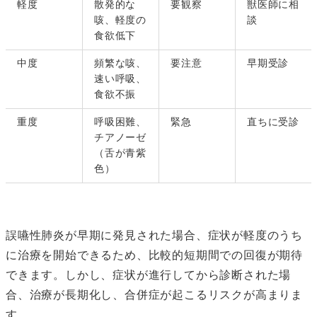
軽度
散発的な
要観察
獣医師に相
咳、軽度の
談
食欲低下
中度
頻繁な咳、
要注意
早期受診
速い呼吸、
食欲不振
重度
呼吸困難、
緊急
直ちに受診
チアノーゼ
（舌が青紫
色）
誤嚥性肺炎が早期に発見された場合、症状が軽度のうち
に治療を開始できるため、比較的短期間での回復が期待
できます。しかし、症状が進行してから診断された場
合、治療が長期化し、合併症が起こるリスクが高まりま
す。