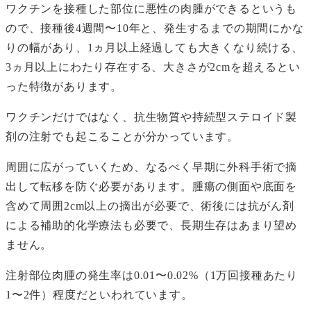
ワクチンを接種した部位に悪性の肉腫ができるというも
ので、接種後4週間〜10年と、発生するまでの期間にかな
りの幅があり、1ヵ月以上経過しても大きくなり続ける、
3ヵ月以上にわたり存在する、大きさが2cmを超えるとい
った特徴があります。
ワクチンだけではなく、抗生物質や持続型ステロイド製
剤の注射でも起こることが分かっています。
周囲に広がっていくため、なるべく早期に外科手術で摘
出して転移を防ぐ必要があります。腫瘍の側面や底面を
含めて周囲2cm以上の摘出が必要で、術後には抗がん剤
による補助的化学療法も必要で、長期生存はあまり望め
ません。
注射部位肉腫の発生率は0.01〜0.02%（1万回接種あたり
1〜2件）程度だといわれています。