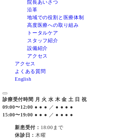
院長あいさつ
沿革
地域での役割と医療体制
高度医療への取り組み
トータルケア
スタッフ紹介
設備紹介
アクセス
アクセス
よくある質問
English
診療受付時間
月
火
水
木
金
土
日
祝
09:00〜12:00
●
●
●
／
●
●
●
●
15:00〜19:00
●
●
●
／
●
●
●
●
新患受付：
18:00まで
休診日：
木曜