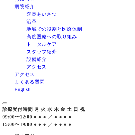
病院紹介
院長あいさつ
沿革
地域での役割と医療体制
高度医療への取り組み
トータルケア
スタッフ紹介
設備紹介
アクセス
アクセス
よくある質問
English
診療受付時間
月
火
水
木
金
土
日
祝
09:00〜12:00
●
●
●
／
●
●
●
●
15:00〜19:00
●
●
●
／
●
●
●
●