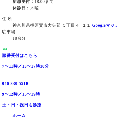
新患受付：
18:00まで
休診日：
木曜
住 所
神奈川県横須賀市大矢部 ５丁目４−１１
Googleマッ
駐車場
18台分
順番受付はこちら
7〜11時／13〜17時30分
046-830-5510
9〜12時／15〜19時
土・日・祝日も診療
ホーム