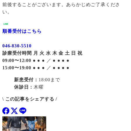
前後することがございます。あらかじめご了承くださ
い。
順番受付はこちら
046-830-5510
診療受付時間
月
火
水
木
金
土
日
祝
09:00〜12:00
●
●
●
／
●
●
●
●
15:00〜19:00
●
●
●
／
●
●
●
●
新患受付：
18:00まで
休診日：
木曜
\ この記事をシェアする /