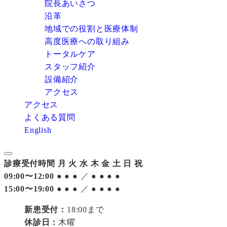
院長あいさつ
沿革
地域での役割と医療体制
高度医療への取り組み
トータルケア
スタッフ紹介
設備紹介
アクセス
アクセス
よくある質問
English
診療受付時間
月
火
水
木
金
土
日
祝
09:00〜12:00
●
●
●
／
●
●
●
●
15:00〜19:00
●
●
●
／
●
●
●
●
新患受付：
18:00まで
休診日：
木曜