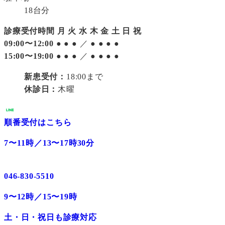
18台分
診療受付時間
月
火
水
木
金
土
日
祝
09:00〜12:00
●
●
●
／
●
●
●
●
15:00〜19:00
●
●
●
／
●
●
●
●
新患受付：
18:00まで
休診日：
木曜
順番受付はこちら
7〜11時／13〜17時30分
046-830-5510
9〜12時／15〜19時
土・日・祝日も診療対応