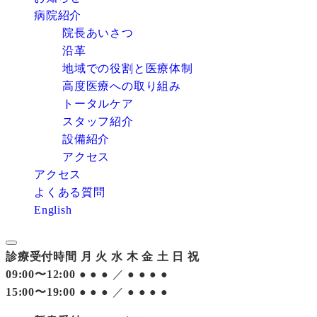
病院紹介
院長あいさつ
沿革
地域での役割と医療体制
高度医療への取り組み
トータルケア
スタッフ紹介
設備紹介
アクセス
アクセス
よくある質問
English
診療受付時間
月
火
水
木
金
土
日
祝
09:00〜12:00
●
●
●
／
●
●
●
●
15:00〜19:00
●
●
●
／
●
●
●
●