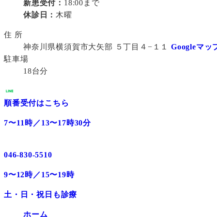
新患受付：
18:00まで
休診日：
木曜
住 所
神奈川県横須賀市大矢部 ５丁目４−１１
Googleマッ
駐車場
18台分
順番受付はこちら
7〜11時／13〜17時30分
046-830-5510
9〜12時／15〜19時
土・日・祝日も診療
ホーム