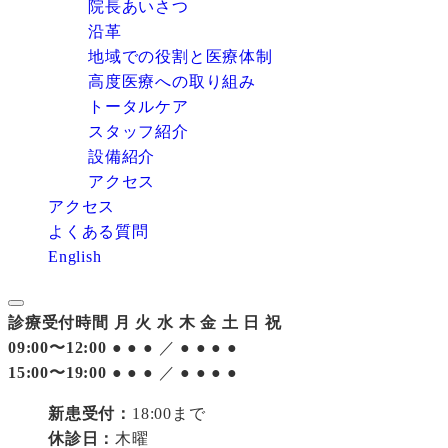
院長あいさつ
沿革
地域での役割と医療体制
高度医療への取り組み
トータルケア
スタッフ紹介
設備紹介
アクセス
アクセス
よくある質問
English
診療受付時間
月
火
水
木
金
土
日
祝
09:00〜12:00
●
●
●
／
●
●
●
●
15:00〜19:00
●
●
●
／
●
●
●
●
新患受付：
18:00まで
休診日：
木曜