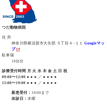
つだ動物病院
住 所
神奈川県横須賀市大矢部 ５丁目４−１１
Googleマッ
プ
駐車場
18台分
診療受付時間
月
火
水
木
金
土
日
祝
09:00〜12:00
●
●
●
／
●
●
●
●
15:00〜19:00
●
●
●
／
●
●
●
●
新患受付：
18:00まで
休診日：
木曜