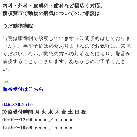
内科・外科・皮膚科・歯科など幅広く対応。
横須賀市で動物の病気についてのご相談は
つだ動物病院
当院は順番制で診察しています（時間予約はしておりま
せん）。事前予約は必要ありませんのでお気軽にご来院
ください。なお、救急の方への対応などにより、順番が
前後することがございます。あらかじめご了承くださ
い。
順番受付はこちら
046-830-5510
診療受付時間
月
火
水
木
金
土
日
祝
09:00〜12:00
●
●
●
／
●
●
●
●
15:00〜19:00
●
●
●
／
●
●
●
●